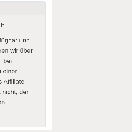
t:
rfügbar und
ren wir über
n bei
 einer
Affiliate-
nicht, der
en