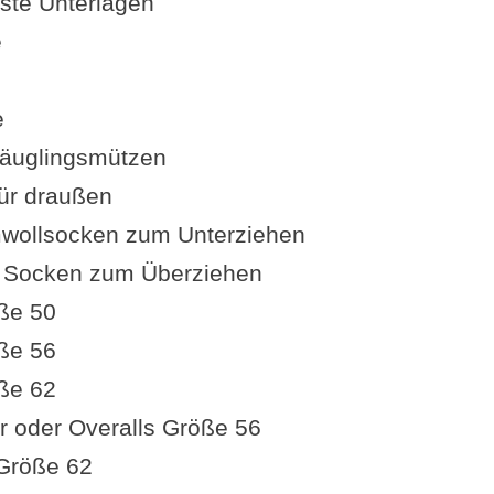
ste Unterlagen
e
e
äuglingsmützen
ür draußen
wollsocken zum Unterziehen
e Socken zum Überziehen
ße 50
ße 56
ße 62
r oder Overalls Größe 56
 Größe 62