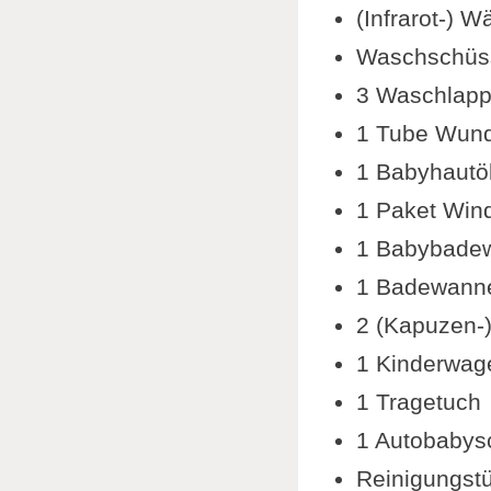
(Infrarot-)
Waschschüs
3 Waschlap
1 Tube Wun
1 Babyhautö
1 Paket Win
1 Babybade
1 Badewann
2 (Kapuzen-
1 Kinderwag
1 Tragetuch
1 Autobabys
Reinigungstü