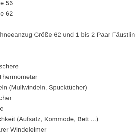
ße 56
ße 62
hneeanzug Größe 62 und 1 bis 2 Paar Fäustlin
schere
) Thermometer
eln (Mullwindeln, Spucktücher)
cher
ge
hkeit (Aufsatz, Kommode, Bett ...)
rer Windeleimer