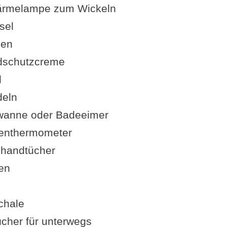
 Wärmelampe zum Wickeln
sel
pen
dschutzcreme
l
deln
wanne oder Badeeimer
enthermometer
)handtücher
en
chale
cher für unterwegs