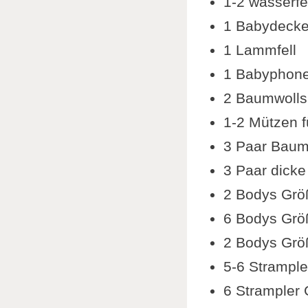
1-2 wasserfe
1 Babydeck
1 Lammfell
1 Babyphon
2 Baumwolls
1-2 Mützen f
3 Paar Baum
3 Paar dick
2 Bodys Grö
6 Bodys Grö
2 Bodys Grö
5-6 Strample
6 Strampler