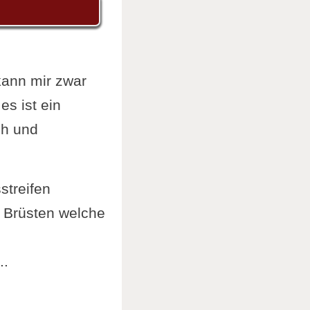
kann mir zwar
es ist ein
ch und
streifen
 Brüsten welche
..