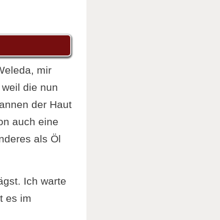
Weleda, mir
 weil die nun
pannen der Haut
ton auch eine
nderes als Öl
gst. Ich warte
t es im