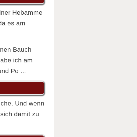
meiner Hebamme
 da es am
einen Bauch
habe ich am
nd Po ...
uche. Und wenn
 sich damit zu