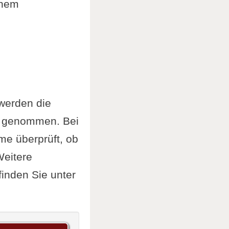
inem
 werden die
e genommen. Bei
me überprüft, ob
Weitere
inden Sie unter