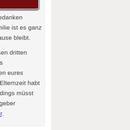
Gedanken
ilie ist es ganz
ause bleibt.
en dritten
es
ten eures
Elternzeit habt
erdings müsst
tgeber
r
.