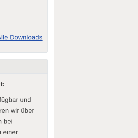
Alle Downloads
t:
rfügbar und
ren wir über
n bei
 einer