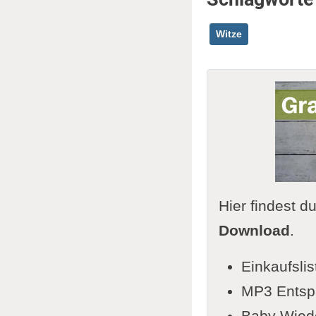
Witze
Hier findest d
Download
.
Einkaufslis
MP3 Entspa
Baby Wiede