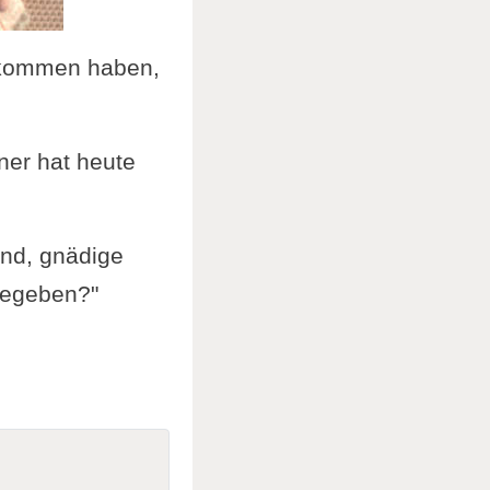
bekommen haben,
iner hat heute
Und, gnädige
 gegeben?"