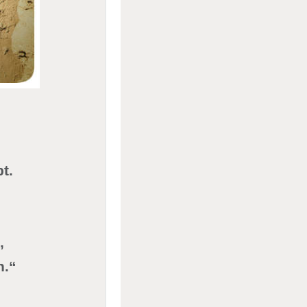
t.
,
n.“