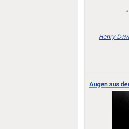
“
Henry Dav
Augen aus de