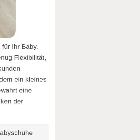
für Ihr Baby.
ug Flexibilität,
esunden
dem ein kleines
ewahrt eine
cken der
 Babyschuhe