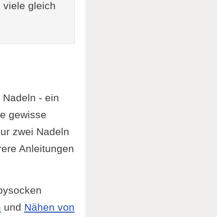
 viele gleich
 Nadeln - ein
ne gewisse
nur zwei Nadeln
rere Anleitungen
abysocken
n
und
Nähen von